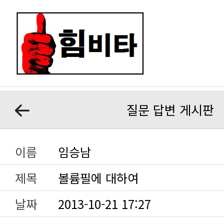
질문 답변 게시판
이름
임승남
제목
볼륨필에 대하여
날짜
2013-10-21 17:27