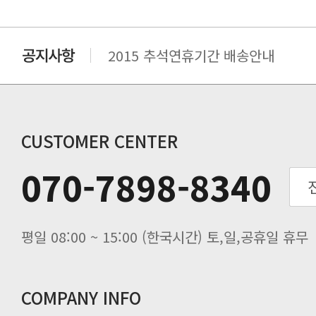
2015 추석연휴기간 배송안내
비맥스 공인 홈페이지 주소 변경.
개인통관 고유부호에 관한 공지
연말 배송지연 안내
추수감사절 배송안내
CUSTOMER CENTER
추석기간 배송안내
070-7898-8340
노동절(9월3일) 배송업무 안내
입금 고객님을 찾습니다.
평일 08:00 ~ 15:00 (한국시간) 토,일,공휴일 휴무
COMPANY INFO