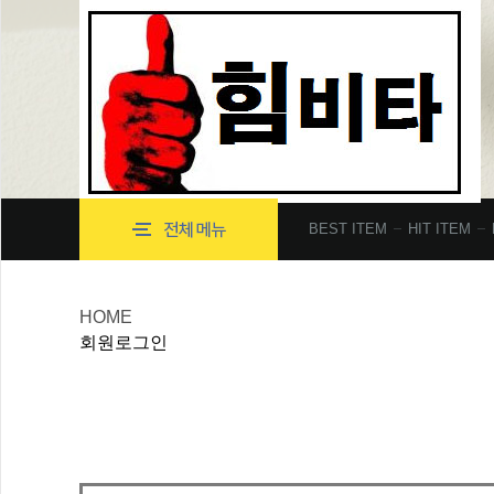
BEST ITEM
HIT ITEM
HOME
회원로그인