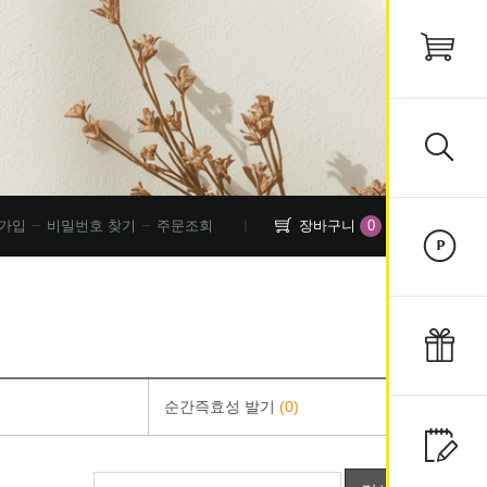
0
가입
비밀번호 찾기
주문조회
장바구니
순간즉효성 발기
(0)