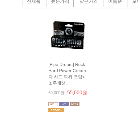
신제품
높은가격
낮은가격
이름순
모
조루개선..
55,000원
69,000원