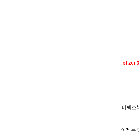
pfize
비맥스
이제는 