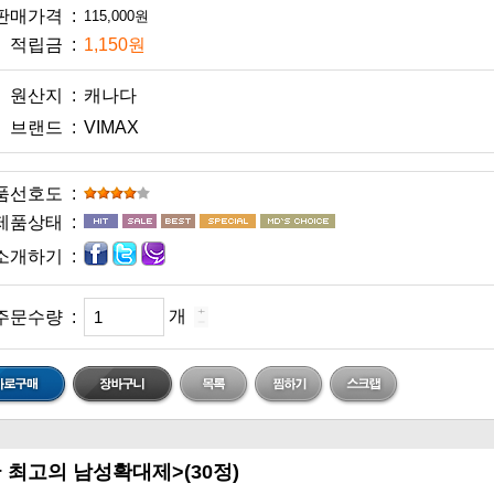
판매가격 :
적립금 :
1,150원
원산지 :
캐나다
브랜드 :
VIMAX
품선호도 :
제품상태 :
소개하기 :
개
주문수량 :
<미국 최고의 남성확대제>(30정)