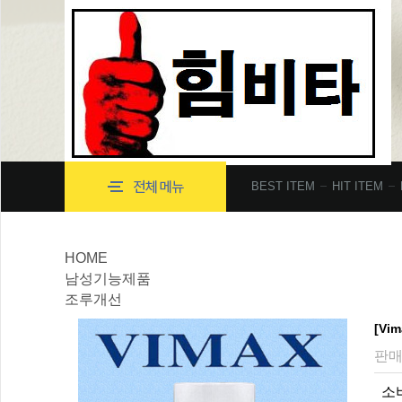
BEST ITEM
HIT ITEM
HOME
남성기능제품
조루개선
[Vi
판매
소