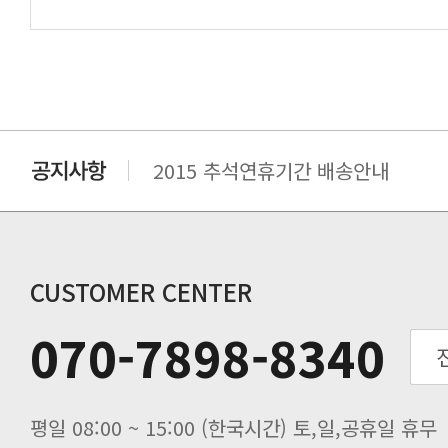
2015 추석연휴기간 배송안내
비맥스 공인 홈페이지 주소 변경.
개인통관 고유부호에 관한 공지
연말 배송지연 안내
추수감사절 배송안내
CUSTOMER CENTER
추석기간 배송안내
070-7898-8340
노동절(9월3일) 배송업무 안내
입금 고객님을 찾습니다.
평일 08:00 ~ 15:00 (한국시간) 토,일,공휴일 휴무