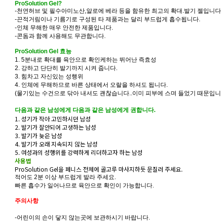
ProSolution Gel?
-천연허브 및 필수아미노산,알로에 베라 등을 함유한 최고의 확대.발기 젤입니다
-끈적거림이나 기름기로 구성된 타 제품과는 달리 부드럽게 흡수됩니다.
-인체 무해한 매우 안전한 제품입니다.
-콘돔과 함께 사용해도 무관합니다.
ProSolution Gel 효능
1. 5분내로 확대를 육안으로 확인케하는 뛰어난 즉효성
2. 강하고 단단히 발기까지 시켜 줍니다.
3. 힘차고 자신있는 성행위
4. 인체에 무해하므로 바른 상태에서 오랄을 하셔도 됩니다.
(물기있는 수건으로 닦아 내셔도 괜찮습니다..이미 피부에 스며 들었기 때문입니다
다음과 같은 남성에게
다음과 같은 남성에게 권합니다.
1. 성기가 작아 고민하시던 남성
2. 발기가 잘안되어 고생하는 남성
3. 발기가 늦은 남성
4. 발기가 오래 지속되지 않는 남성
5. 여성과의 성행위를 강력하게 리더하고자 하는 남성
사용법
ProSolution Gel을 페니스 전체에 골고루 마사지하듯 문질러 주세요.
적어도 2분 이상 부드럽게 발라 주세요.
빠른 흡수가 일어나므로 육안으로 확인이 가능합니다.
주의사항
-어린이의 손이 닿지 않는곳에 보관하시기 바랍니다.